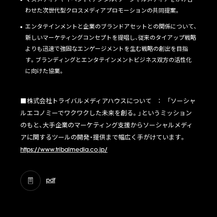
マスメディアやイベント、デジタル、ソーシャルメディアをかけ合
わせた次世代型クロスメディアプロモーションの共同提案。
エンタテインメントと企業のブランドアセットとの関係について、
新しいマーケティングコンセプトを提唱し、従来のタイアップ戦略
よりも迅速で強固なエンゲージメントを生む戦略の創出を目指
す。ブランディングとエンタテインメントビジネス双方の活性化
に向けた協業。
■株式会社トライバルメディアハウスについて ： 「ソーシャ
ルエコノミーでワクワクした未来を創る。」というミッション
のもと、大手企業のマーケティング支援からソーシャルメディ
アに関するツールの開発・提供まで幅広く手がけています。
https://www.tribalmedia.co.jp/
pdf