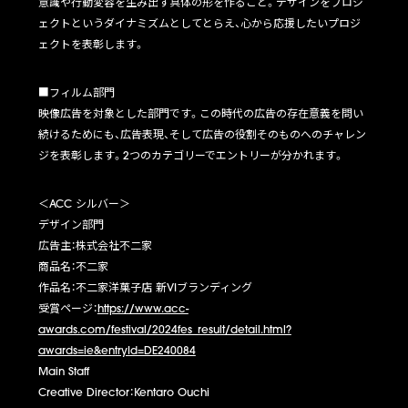
意識や行動変容を生み出す具体の形を作ること。デザインをプロジ
ェクトというダイナミズムとしてとらえ、心から応援したいプロジ
ェクトを表彰します。
■フィルム部門
映像広告を対象とした部門です。この時代の広告の存在意義を問い
続けるためにも、広告表現、そして広告の役割そのものへのチャレン
ジを表彰します。
2
つのカテゴリーでエントリーが分かれます。
＜
ACC
シルバー＞
デザイン部門
広告主：株式会社不二家
商品名：不二家
作品名：不二家洋菓子店 新
VI
ブランディング
受賞ページ：
https://www.acc-
awards.com/festival/2024fes_result/detail.html?
awards=ie&entryId=DE240084
Main Staff
Creative Director：
Kentaro Ouchi