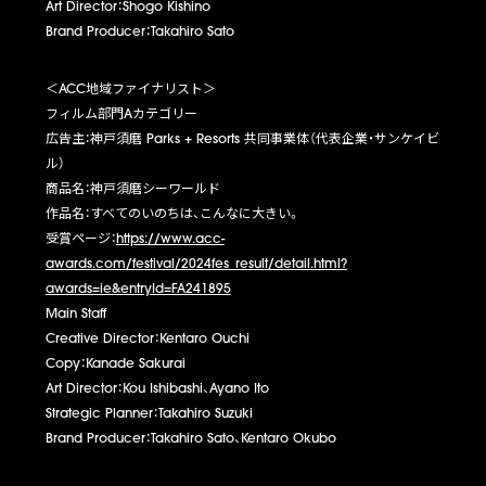
Art Director：
Shogo Kishino
Brand Producer：
Takahiro Sato
＜
ACC
地域ファイナリスト＞
フィルム部門
A
カテゴリー
広告主：神戸須磨
Parks + Resorts
共同事業体（代表企業・サンケイビ
ル）
商品名：神戸須磨シーワールド
作品名：すべてのいのちは、こんなに大きい。
受賞ページ：
https://www.acc-
awards.com/festival/2024fes_result/detail.html?
awards=ie&entryId=FA241895
Main Staff
Creative Director：
Kentaro Ouchi
Copy：
Kanade Sakurai
Art Director：
Kou Ishibashi
、
Ayano Ito
Strategic Planner：
Takahiro Suzuki
Brand Producer：
Takahiro Sato
、
Kentaro Okubo