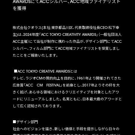
AWARDSにてACCシルバー、ACC地域ファイナリスト
を獲得
株式会社クオラス
(
本社
:
東京都品川区、代表取締役社⻑
CEO:
松下幸
生
)
は、
2024
年度「
ACC TOKYO CREATIVITY AWARDS
」（一般社団法人
ACC
主催）にて当社が制作に携わった作品が、デザイン部門にて
ACC
シルバー、フィルム部門にて
ACC
地域ファイナリストを受賞しまし
たことをご報告いたします。
■
ACC TOKYO CREATIVE AWARDS
とは
テレビ、ラジオ
CM
の質的向上を目的に、
1961
年より開催されてきた
広告賞「
ACC
CM
FESTIVAL
」を前身とし、
2017
年よりその枠を大
きく拡げ、あらゆる領域におけるクリエイティブを対象としたアワ
ードにリニューアルしました。名実ともに、日本最大級のアワードと
して広く認知されております。
■デザイン部門
社会へのビジョンを描き、新しい価値と手段を提示しながら日々の