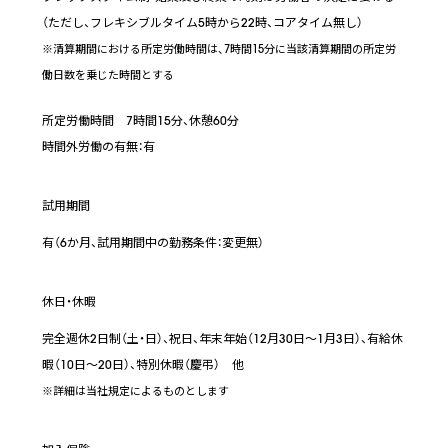
（ただし、フレキシブルタイム5時から22時、コアタイム無し）
※清算期間における所定労働時間は、7時間15分に当該清算期間の所定労
働日数を乗じた時間とする
所定労働時間 7時間15分、休憩60分
時間外労働の有無：有
試用期間
有（6か月、試用期間中の勤務条件：変更無）
休日・休暇
完全週休2日制（土・日）、祝日、年末年始（12月30日～1月3日）、有給休
暇（10日～20日）、特別休暇（慶弔） 他
※詳細は当社規定によるものとします