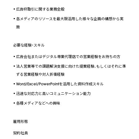
広告枠取引に関する業務全般
各メディアのリソースを最大限活用した様々な企画の構想から実
施
必要な経験・スキル
広告会社またはデジタル専業代理店での営業経験をお持ちの方
法人営業等での課題解決支援に向けた提案経験、もしくはそれに準
ずる営業経験や対人折衝経験
Word/Excel/PowerPointを活用した資料作成スキル
迅速な対応力と高いコミュニケーション能力
各種メディアなどへの興味
雇用形態
契約社員