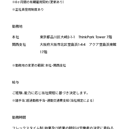
※6ヶ月間の有期雇用契約（更新あり）
※正社員登用制度あり
勤務地
本社
東京都品川区大崎2-1-1 ThinkPark Tower 7階
関西支社
大阪府大阪市北区堂島浜1-4-4 アクア堂島浜東館
17階
※勤務地の変更の範囲：本社・関西支社
給与
ご経験、能力に応じ当社規程に基づき決定します。
※諸手当：超過勤務手当・通勤交通費支給（当社規定による）
勤務時間
フレックスタイム制：始業及び終業の時刻は労働者の決定に委ねる