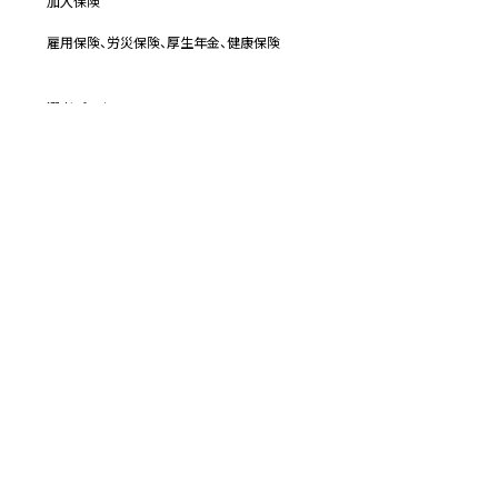
加入保険
雇用保険、労災保険、厚生年金、健康保険
選考プロセス
書類選考→複数回の面接→最終面接
受動喫煙防止措置の状況
施設の敷地内または屋内を原則禁煙とし、屋内は喫煙専用室等を設
置
エントリーフォーム